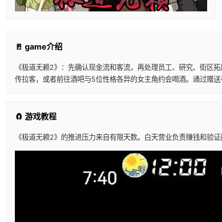
🚪 game介绍
《极道无赖2》：先确认现金流和客流，再处理员工、研究、街区拓
传拉客，或者前往酒吧与5位性格各异的女主角约会喝酒。通过赠送
🧲 游戏教程
《极道无赖2》的推进压力来自有限天数。白天营业负责赚钱和验