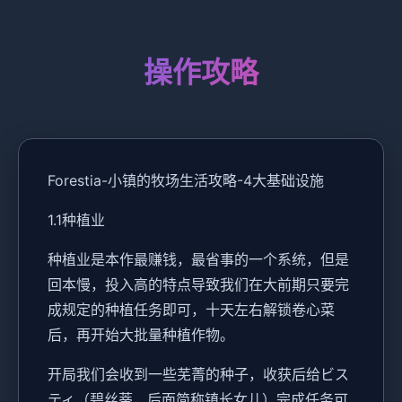
操作攻略
Forestia-小镇的牧场生活攻略-4大基础设施
1.1种植业
种植业是本作最赚钱，最省事的一个系统，但是
回本慢，投入高的特点导致我们在大前期只要完
成规定的种植任务即可，十天左右解锁卷心菜
后，再开始大批量种植作物。
开局我们会收到一些芜菁的种子，收获后给ビス
ティ（碧丝蒂，后面简称镇长女儿）完成任务可