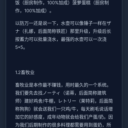
饭（厨房制作，100%加成）菠萝蛋糕（厨房制
作，100%加成）。
以防万一还是说一下，水壶可以像锤子一样在ザ
ナ（扎娜，后面简称铁匠）那里升级，升级后长
按蓄力可以批量浇水，最强的水壶可以一次浇
5*5。
1.2畜牧业
畜牧业是本作最不赚钱，用时最久的一个系统。
我们要先去找ノーティ（诺蒂，后面简称建筑
师）建好鸡舍/牛棚，レトリー（莱特莉，后面简
称狗狗）就会送我们一只鸡/牛，每天刷毛说话增
加它的好感度，成年动物就会给我们产蛋/奶。因
为我们后期制作的很多料理都需要用到蛋奶，所