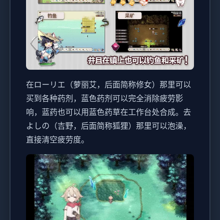
在ローリエ（萝丽艾，后面简称修女）那里可以
买到各种药剂，蓝色药剂可以完全消除疲劳影
响，蓝药也可以用蓝色药草在工作台处合成。去
よしの（吉野，后面简称狐狸）那里可以泡澡，
直接清空疲劳度。