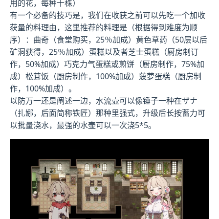
用的花，每种十株）
有一个必备的技巧是，我们在收获之前可以先吃一个加收
获量的料理由，这里推荐的料理是（根据得到难度为顺
序）：曲奇（食堂购买，25％加成）黄色草药（50层以后
矿洞获得，25％加成）蛋糕以及者芝士蛋糕（厨房制订
作，50%加成）巧克力气蛋糕或煎饼（厨房制作，75%加
成）松茸饭（厨房制作，100%加成）菠萝蛋糕（厨房制
作，100%加成）。
以防万一还是阐述一边，水流壶可以像锤子一种在ザナ
（扎娜，后面简称铁匠）那种里强式，升级后长按蓄力可
以批量浇水，最强的水壶可以一次浇5*5。