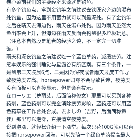
卷心菜前我们的主要经济来源就是钓鱼。
有多个钓鱼点，拿到金钓竿之前建议去铁匠家旁边的瀑布
处钓鱼，因为这里不用蓄力就可以到最深处。有了金钓竿
之后在晴天去海边钓，雨天在瀑布处钓。因为雨天虽然大
鱼出率会上升，但海边在雨天反而会钓到很多垃圾玩意。
（注意本自然段是笔者的经验之谈，不一定完一切准
确。）
雨天和深夜钓鱼之前建议吃一个蓝色草药，减缓疲劳。注
意本娱乐的强制睡觉与星露谷有所区别。有三个条件，一
是到第二天凌晨6点，二是因为深夜或者雨天过度工作导
致疲劳度过高。horsepower归零不会导致昏迷，疲劳度
没有面板可以直接显示，但是会有提示。
在ローリエ（萝丽艾，后面简称修女）那里可以买到各种
药剂，蓝色药剂可以完全消除疲劳影响，蓝药还可以用蓝
色药草在工作台处合成。去よしの（吉野，后面简称狐
狸）那里可以泡澡，直接清空疲劳度。
说到泡澡，就轻松介绍一下澡堂。每次只花100G就可以直
接把horsepower回满，可以先磕一个绿色草药提高最大