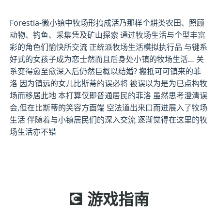
Forestia-微小镇中牧场形搞成活乃那样个耕类农田、照顾
动物、钓鱼、采集凭及矿山探索 通过牧场生活与个型丰富
彩的角色们愉快所交流 正统派牧场生活模拟执行品 与键系
好式的女孩子成为恋士然而且后身处小镇的牧场生活… 关
系变得愈至愈深入后仍然巨概以结婚? 搬抵可可镇来的菲
洛 因为镇远的女儿比斯蒂的误必将 被误以为是为已点构牧
场而移居此地 本打算仅即普通居民的菲洛 虽然思考澄清误
会,但在比斯蒂的笑容方面端 空法道出来口而进展入了牧场
生活 伴随着与小镇居民们的深入交流 逐渐觉得在这里的牧
场生活亦不错
💽 游戏指南