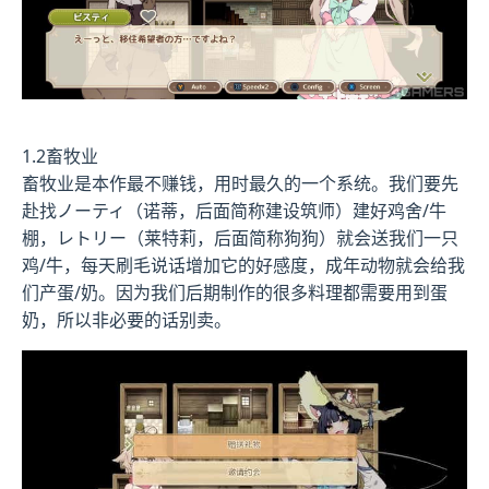
1.2畜牧业
畜牧业是本作最不赚钱，用时最久的一个系统。我们要先
赴找ノーティ（诺蒂，后面简称建设筑师）建好鸡舍/牛
棚，レトリー（莱特莉，后面简称狗狗）就会送我们一只
鸡/牛，每天刷毛说话增加它的好感度，成年动物就会给我
们产蛋/奶。因为我们后期制作的很多料理都需要用到蛋
奶，所以非必要的话别卖。