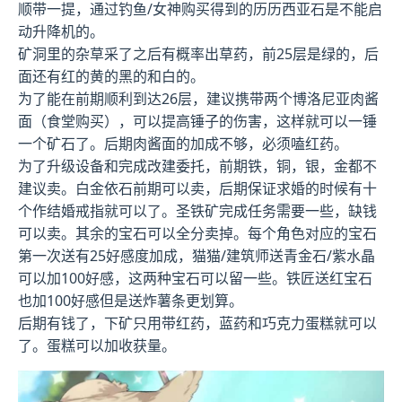
顺带一提，通过钓鱼/女神购买得到的历历西亚石是不能启
动升降机的。
矿洞里的杂草采了之后有概率出草药，前25层是绿的，后
面还有红的黄的黑的和白的。
为了能在前期顺利到达26层，建议携带两个博洛尼亚肉酱
面（食堂购买），可以提高锤子的伤害，这样就可以一锤
一个矿石了。后期肉酱面的加成不够，必须嗑红药。
为了升级设备和完成改建委托，前期铁，铜，银，金都不
建议卖。白金依石前期可以卖，后期保证求婚的时候有十
个作结婚戒指就可以了。圣铁矿完成任务需要一些，缺钱
可以卖。其余的宝石可以全分卖掉。每个角色对应的宝石
第一次送有25好感度加成，猫猫/建筑师送青金石/紫水晶
可以加100好感，这两种宝石可以留一些。铁匠送红宝石
也加100好感但是送炸薯条更划算。
后期有钱了，下矿只用带红药，蓝药和巧克力蛋糕就可以
了。蛋糕可以加收获量。