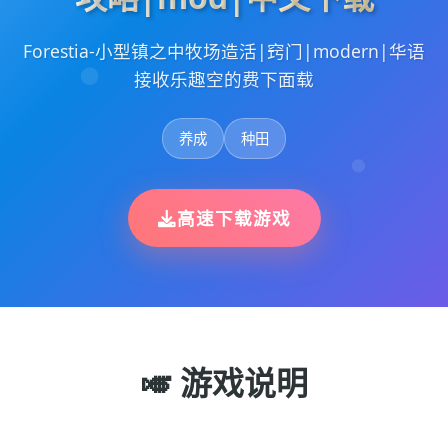
Forestia-小型镇之中牧场造活|窍门|modern|华语
接收乐趣空的费下面载
养成
种田
高速下载游戏
🎺 游戏说明