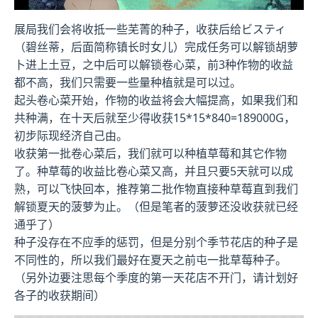
展局我们会将收抵一些芜菁的种子，收获后给ビスティ
（碧丝蒂，后面简称镇长时女儿）完成任务可以解锁胡萝
卜进上土豆，之中后可以解锁卷心菜，前3种作物的收益
都不高，我们只需要一些量种植就是可以过。
起头卷心菜开始，作物的收益将会大幅提高，如果我们和
共种满，在十天后就至少得收获15*15*840=189000G，
初步际现经济自己由。
收获第一批卷心菜后，我们就可以种植草莓和其它作物
了。种草莓的收益比卷心菜又高，并且只要5天就可以成
熟，可以飞快回本，推荐第二批作物直接种草莓直到我们
解锁夏天的菠萝为止。（但是笔者的菠萝还没收获就已经
通乎了）
种子没存在不应季的惩罚，但是分别个季节花店的种子是
不同性的，所以我们最好在夏天之前屯一批草莓种子。
（另外边要注思每个季度的第一天花店不开门，请计划好
各子的收获期间）