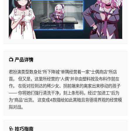
📺 产品详情
君扮演类型数身处“所下降城”单隅经营着一家“士偶商店”所店
首。 但又是，这里所经营的“人偶”并非由塑料按及布料作就在
作。 在街对捡到达的稀少女、拐前端来的离家出来移动的孩子
—— 你将她们强行清洗干净，刻上条形码，经过“加进工”后为
为“商品”出货。 这变成4款描绘如此黑暗且背德境界观的经营模
拟对战。
🩺 技巧指南