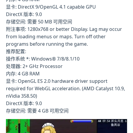
显卡: DirectX 9/OpenGL 4.1 capable GPU
DirectX 版本: 9.0
存储空间: 需要 50 MB 可用空间
附注事项: 1280x768 or better Display. Lag may occur
from loading menus or maps. Turn off other
programs before running the game.
推荐配置:
操作系统 *: Windows® 7/8/8.1/10
处理器: 2+ GHz Processor
内存: 4 GB RAM
显卡: OpenGL ES 2.0 hardware driver support
required for WebGL acceleration. (AMD Catalyst 10.9,
nVidia 358.50)
DirectX 版本: 9.0
存储空间: 需要 4 GB 可用空间