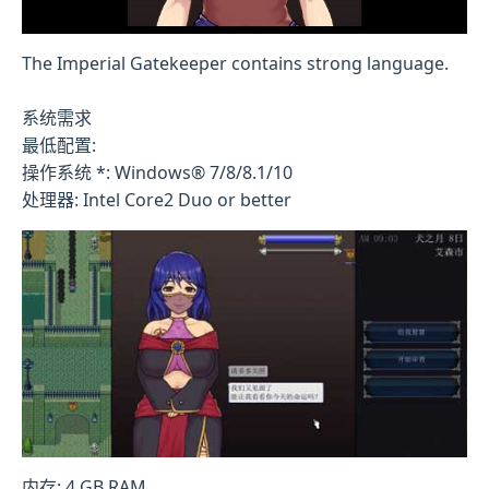
The Imperial Gatekeeper contains strong language.
系统需求
最低配置:
操作系统 *: Windows® 7/8/8.1/10
处理器: Intel Core2 Duo or better
内存: 4 GB RAM