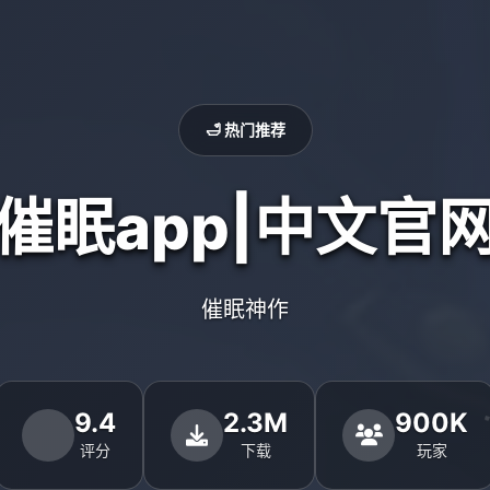
🛁 热门推荐
催眠app|中文官
催眠神作
9.4
2.3M
900K
评分
下载
玩家