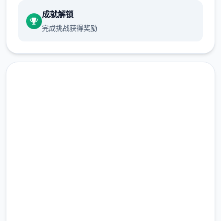
成就解锁
此外边，游戏整个程搭载高端品质且真确实的
完成挑战获得奖励
音效，行4步增强沉浸感。
汉化版下载 青之大脑|官方中
文
完整版游戏，免费体验
拥有核心量感与破坏力的不一些种硬核武器
2.3M+
总下载量
4.9/5