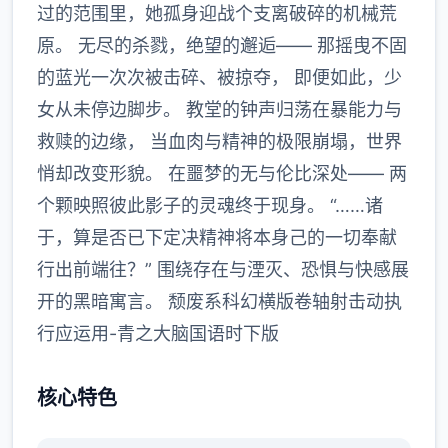
过的范围里，她孤身迎战个支离破碎的机械荒
原。 无尽的杀戮，绝望的邂逅—— 那摇曳不固
的蓝光一次次被击碎、被掠夺， 即便如此，少
女从未停边脚步。 教堂的钟声归荡在暴能力与
救赎的边缘， 当血肉与精神的极限崩塌，世界
悄却改变形貌。 在噩梦的无与伦比深处—— 两
个颗映照彼此影子的灵魂终于现身。 “……诸
于，算是否已下定决精神将本身己的一切奉献
行出前端往？” 围绕存在与湮灭、恐惧与快感展
开的黑暗寓言。 颓废系科幻横版卷轴射击动执
行应运用-青之大脑国语时下版
核心特色