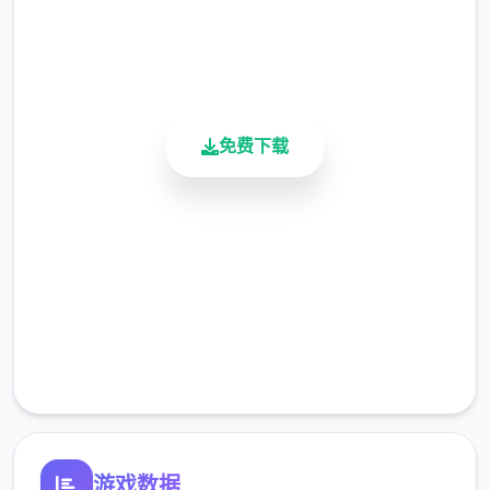
用户评分
900K+
活跃用户
免费下载
安全下载
高速安装
完全免费
根据各类枪械的性行，给予敌人的破坏表现并
客服支持
且会发出产变化。
游戏数据