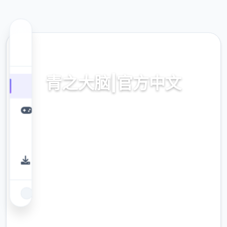
🔎 热门推荐
青之大脑|官方中文
青间广脑|官方法普通话作品免费版加载
9.4
评分
2.3M
下载
900K