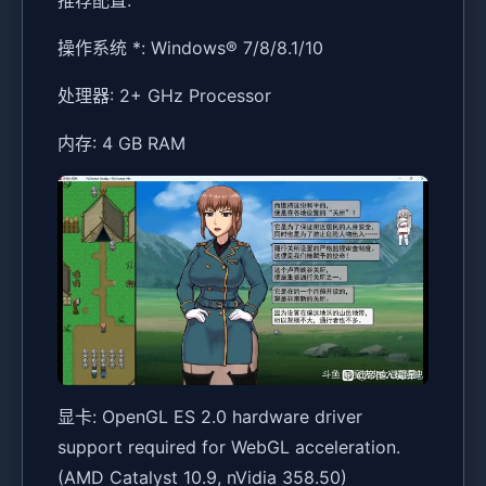
推荐配置:
操作系统 *: Windows® 7/8/8.1/10
处理器: 2+ GHz Processor
内存: 4 GB RAM
显卡: OpenGL ES 2.0 hardware driver
support required for WebGL acceleration.
(AMD Catalyst 10.9, nVidia 358.50)