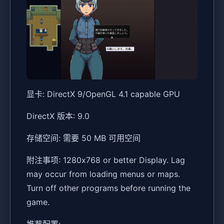
显卡: DirectX 9/OpenGL 4.1 capable GPU
DirectX 版本: 9.0
存储空间: 需要 50 MB 可用空间
附注事项: 1280x768 or better Display. Lag
may occur from loading menus or maps.
Turn off other programs before running the
game.