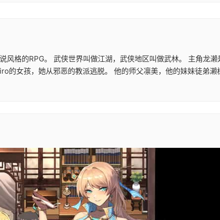
说风格的RPG。 武侠世界叫做江湖，武侠地区叫做武林。 主角龙
iiro的女孩，她从邪恶的教派逃脱。 他的师父凛美，他的妹妹徒弟